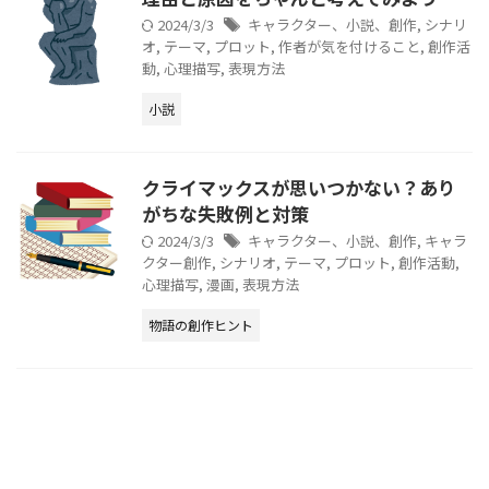
2024/3/3
キャラクター、小説、創作
,
シナリ
オ
,
テーマ
,
プロット
,
作者が気を付けること
,
創作活
動
,
心理描写
,
表現方法
小説
クライマックスが思いつかない？あり
がちな失敗例と対策
2024/3/3
キャラクター、小説、創作
,
キャラ
クター創作
,
シナリオ
,
テーマ
,
プロット
,
創作活動
,
心理描写
,
漫画
,
表現方法
物語の創作ヒント