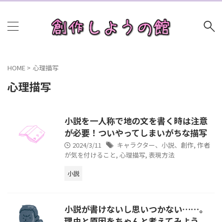
HOME
>
心理描写
心理描写
小説を一人称で地の文を書く時は注意
が必要！ついやってしまいがちな描写
2024/3/11
キャラクター、小説、創作
,
作者
が気を付けること
,
心理描写
,
表現方法
小説
小説が書けないし思いつかない……。
理由と原因をちゃんと考えてみよう